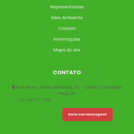
Representantes
Meio Ambiente
Contato
Informações
Mapa do site
CONTATO
Rua Silvino Xavier de Borba, 64 - Jardim Cristal São
Paulo SP
CEP: 04777-090
(**) ****-****
(**) ****-****
******@*****.***.**
Envie sua mensagem!