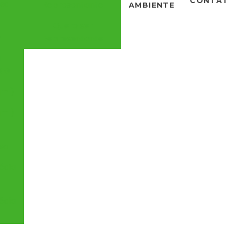
CONTA
sa
Representante
AMBIENTE
Quero ser
+
Representante
a
BIG
0ml)
0ml)
uso
édia
édia