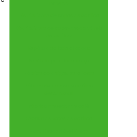
TO
revenda
Distribuidora de copos de acrílico
Distribuidora de copos descartáveis
de acrílico
Espátula de bolo atacado
Espátula para bolo preço
Fábrica de artigos para festa
Fábrica de copos de acrílico
descartável
Fábrica mexedor de café
Fábrica de taças de acrílico
Faca Descartável Preço