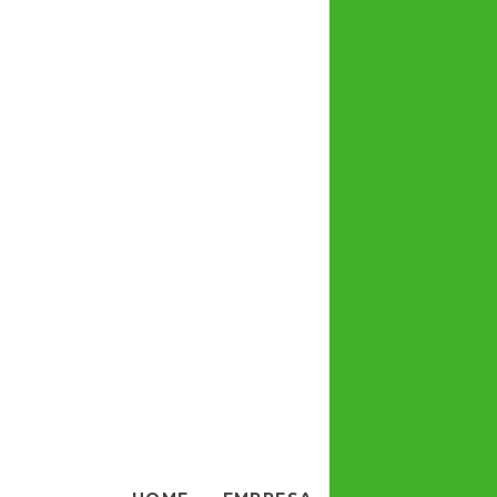
Copo 200ml
Taça de Champ
140ml
Linha Mix
(Mexedores)
Dispenser Mexe
Café
Mexedor Grande 
Mexedor Padrão
Linha Pratos Pre
Prato Refeiçã
Quadrado