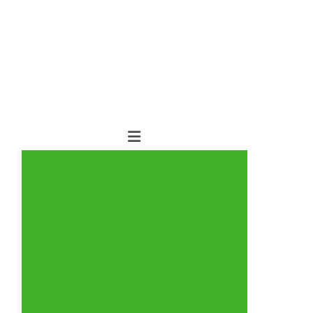
Artigos descartáveis para festa
Artigos descartáveis para festa
atacado
Artigos para Festa Atacado
Colher Descartável Atacado
Colher descartável de plástico