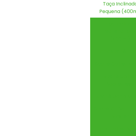
Taça Inclinad
Pequena (400m
Taça Inclinad
Pequena Glaz
(400ml)
Linha Sachê Tal
Sachê Colher Ma
Sache Colhe
Sobremesa
Sachê Garfo Ma
Sachê Kit Garfo
Master
Linha Talher Ma