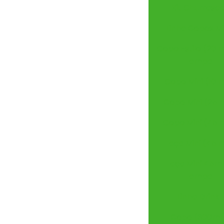
Kit Churrasc
Linha Copos Mi
Copo Estilo (20 m
Tampa
Copo Mini (10 
Copo Mini (25 
Copo Mini (45 
Taça Mini (45 
Taça Mini 45ml
Tampa
Linha Drink
Copo (300ml