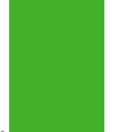
Copo de acrílico descartável para
Festa
Copo de acrílico descartável com
tampa
Copo de Festa acrílico
Copos de acrílico atacado
Descartáveis para festa
Descartáveis para festa acrílico
Descartáveis para festa atacado
Descartáveis para festa atacado sp
Descartáveis para festa de luxo
Descartáveis para festa para