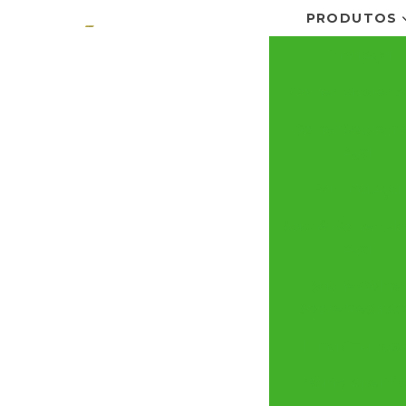
PRODUTOS
Linha Açaí
Colher Master A
Colher Sobrem
Açaí
Pazinha Açaí
Sachê Colher Ma
Açaí
Sache Colhe
Sobremesa Aç
Linha Churras
Garfo Aperiti