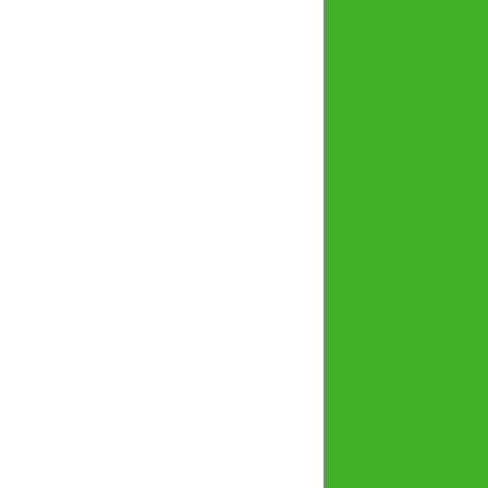
Colher Refeiç
Master Reforç
Faca Refeição Ma
Garfo Refeiçã
Master Reforç
Linha Talher
Sobremesa
Colher Mini
Colher Sobrem
Forte
Garfo Sobrem
Forte
Pazinha de Sorv