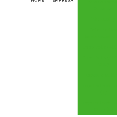
HOME
EMPRESA
Prato Sobreme
Quadrado
Linha Quality
Caixa Acrílic
Lembrancinha 
Copo Delux (40
Copo Delux (40
Glazy
Espátula Multi
Taça Inclinada M
(1L)
Taça Inclinada M
Glazy (1L)