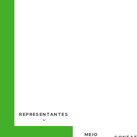
anhe
dor
11cm
 9cm
mium
REPRESENTANTES
o
Solicitar
MEIO