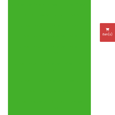
Colher de Plástico Descartável Preço
Comprar espátula para bolo
Copinho para doce atacado
iten(s)
Copinho para doce de colher
Copinho para doce de colher
atacado
Copinho para doce de colher com
tampa
Copinho de Doce para Festa
Copinho de Doce preço
Copinhos de acrílico para doces
atacado