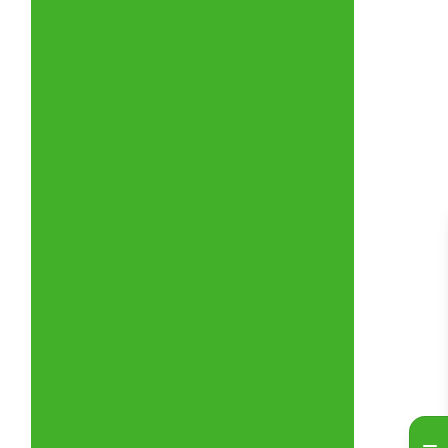
Faca Plástica Descartável
Garfo Descartável Preço
Garfo e faca descartável preço
Garfo Plástico Descartável
Mexedor de café descartável preço
Mexedor de plástico para café
Mini Colher de plástico
Mini colher de plástico preço
Pazinha para Sorvete preço
Pratinho para bolo descartável preço
Pratinho de Festa Preço